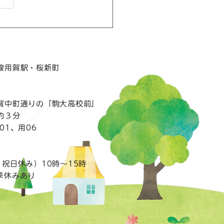
2(木)10時～web予約開始
・ほっとステイ8月分
線用賀駅・桜新町
用賀中町通りの「駒大高校前」
約３分
01、用06
祝日休み）10時～15時
季休みあり