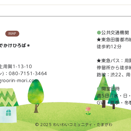
年間を通じて、 保育士、あるい
はそれに準ずる資格や研修修了者
7/
の方で、子育て支援や子育てひろ
です
ばの運営にご興味のある方は、お
●
公共交通機関
MAP
電話をいただければ幸いです。ご
★東急田園都市
説明いたします。 もし、 あの人
でかけひろば​＊
徒歩約12分
にぴったりのお仕事！と思い当た
るという方がいらっしゃる場合
​★東急バス：
は、その方にご案内いただければ
用賀1-13-10
停留所から徒歩
幸いです。 仕事を始める時期な
)：080-7151-3464
​路線：渋22、用
どは、ご都合しだいでけっこうで
roorin-mori.com
す。 よろ
●
開室日時
週5日（水・日・
GW・夏季・冬
© 2025 わいわいコミュニティ・たまがわ