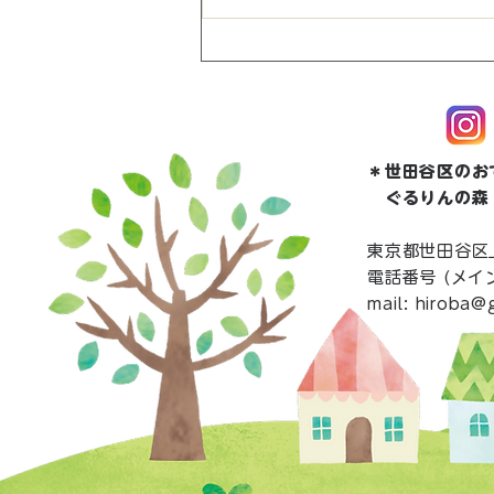
8/1(土)10時～web予約開始
です・ほっとステイ9月分
＊世田谷区のお
ぐるりんの森
東京都世田谷区上
電話番号 (メイン
mail:
hiroba@g