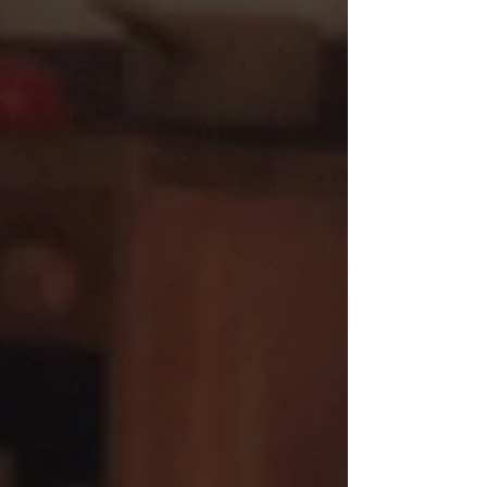
せ：下記開室時間中に、お気軽にどうぞ。 火曜日
は080-7161-0474、ぐるりんの森(拠点ひろば・
上用賀)080-7151-3464