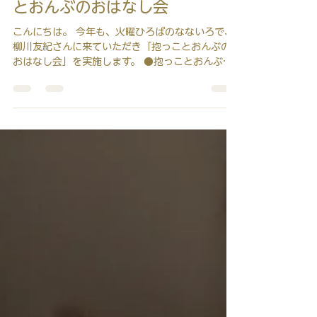
6月16日
6/30(火)なないろにて、抱っこ
とおんぶのおはなし会
こんにちは。 今年も、火曜ひろばのなないろで、
柳川友紀さんに来ていただき「抱っことおんぶの
おはなし会」を実施します。 ●抱っことおんぶの
おはなし会 講師：柳川友紀さん（抱っことおんぶ
の専門家） 昨年の開催レポートはこちら 日時：
6/30(火)10：30～１２：００ 受付：10：30開
始・・・3組 11：00開始・・・3組
11：30開始・・・3組（※12時終了のためここま
で） 場所：火曜ひろば・なないろ 世田谷区
玉川２－１１－４ 2階（アトリエにじのは） 申
込：ジモイクにて受付中
https://setagaya.jimoiku.jp/?
utm_source=SetagayaCity&utm_medium=fl
yer&utm_campaign=pattern003 問い合わ