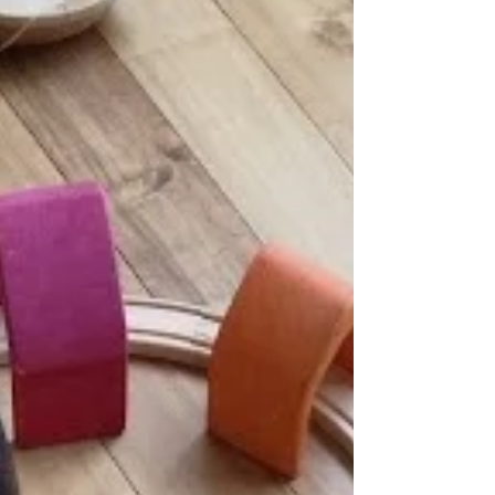
して
春の兆しがちらほらと見えてきましたね。 それで
も温かい飲み物でほっとしたい…そんなときのお
供に。 今月のクラフトはフェルトのコースターで
す。 フェルトや糸の色、縫い目の大きさによって
印象がガラッと変わって見えます。 ひととき手仕
事を楽しんでくださいね。 コースター さて、子ど
もたちはおもちゃを使っていろいろな姿をみせて
くれます。 お人形のねんね よく見ると小さな腰掛
をベッドに、布をお布団に見立てて、さらにさら
に… 型はめの動物をぬいぐるみに見立てたのか、
お人形一人一人に添えています。 優しさいっぱい
ですね。 こちらはキッチン、並んでお料理です。
キッチン ついたては屋台になります。 屋台 こち
らは世間話しているのかもしれない。 お友達とす
ごすと、いつもとは違った一面が見られることも
あるかもしれません。 そんな発見もありますが、
何よりリラックスしていただけたら嬉しいです。
どうぞ気分転換にお立ち寄りください。